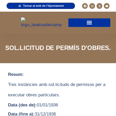
Tornar al web de l'Ajuntament
Arxiu de la Comuna del Camp
Arxiu Municipal
Arxiu Diocesà
Cercador de documents
Descripció d’una fitxa
Normativa d’ús
SOL.LICITUD DE PERMÍS D’OBRES.
Resum:
Tres instàncies amb sol.licituds de permisos per a
executar obres particulars.
Data (des de):
01/01/1936
Data (fins a):
31/12/1936