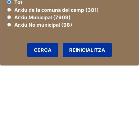
Tot
Arxiu de la comuna del camp (381)
Arxiu Municipal (7909)
Arxiu No municipal (98)
CERCA
REINICIALITZA
ADESEL Butlletí núm. 37
Número de registre:
rd0072
Segle:
XX
Detall del document >>
ADESEL Butlletí núm. 36
Número de registre:
rd0071
Segle:
XX