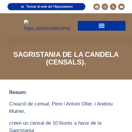
Tornar al web de l'Ajuntament
Arxiu de la Comuna del Camp
Arxiu Municipal
Arxiu Diocesà
Cercador de documents
Descripció d’una fitxa
Normativa d’ús
SAGRISTANIA DE LA CANDELA
(CENSALS).
Resum:
Creació de censal. Pere i Antoni Oller, i Andreu
Mulner,
creen un censal de 10 lliures a favor de la
Sagristania