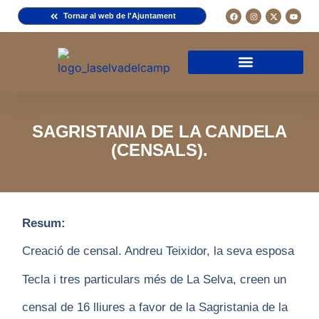
Tornar al web de l'Ajuntament
Arxiu de la Comuna del Camp
Arxiu Municipal
Arxiu Diocesà
Cercador de documents
Descripció d’una fitxa
Normativa d’ús
SAGRISTANIA DE LA CANDELA
(CENSALS).
Resum:
Creació de censal. Andreu Teixidor, la seva esposa
Tecla i tres particulars més de La Selva, creen un
censal de 16 lliures a favor de la Sagristania de la