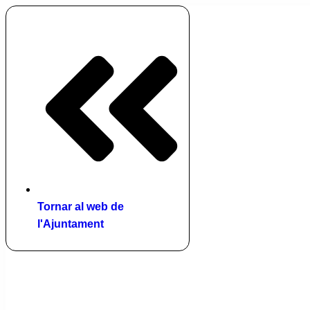
Vés
al
contingut
Tornar al web de
l'Ajuntament