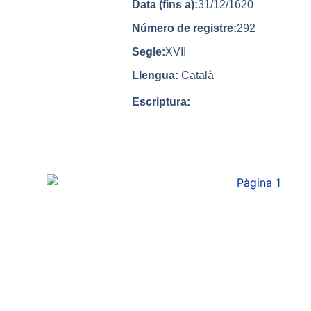
Data (fins a):
31/12/1620
Número de registre:
292
Segle:
XVII
Llengua:
Català
Escriptura: