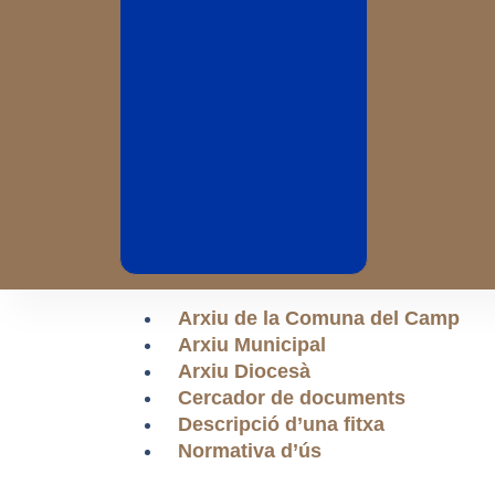
Arxiu de la Comuna del Camp
Arxiu Municipal
Arxiu Diocesà
Cercador de documents
Descripció d’una fitxa
Normativa d’ús