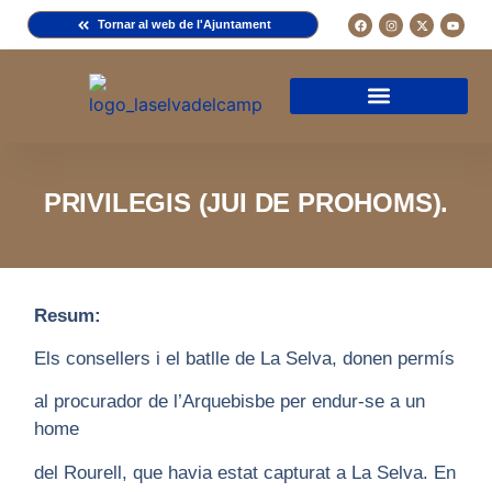
Tornar al web de l'Ajuntament
Arxiu de la Comuna del Camp
Arxiu Municipal
Arxiu Diocesà
Cercador de documents
Descripció d’una fitxa
Normativa d’ús
PRIVILEGIS (JUI DE PROHOMS).
Resum:
Els consellers i el batlle de La Selva, donen permís
al procurador de l’Arquebisbe per endur-se a un
home
del Rourell, que havia estat capturat a La Selva. En