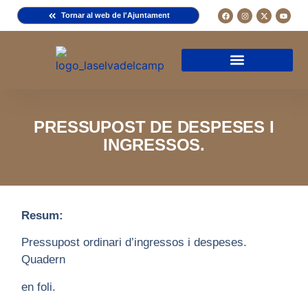
Tornar al web de l'Ajuntament
Arxiu de la Comuna del Camp
Arxiu Municipal
Arxiu Diocesà
Cercador de documents
Descripció d’una fitxa
Normativa d’ús
PRESSUPOST DE DESPESES I
INGRESSOS.
Resum:
Pressupost ordinari d’ingressos i despeses.
Quadern
en foli.