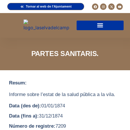
Tornar al web de l'Ajuntament
Arxiu de la Comuna del Camp
Arxiu Municipal
Arxiu Diocesà
Cercador de documents
Descripció d’una fitxa
Normativa d’ús
PARTES SANITARIS.
Resum:
Informe sobre l’estat de la salud pública a la vila.
Data (des de):
01/01/1874
Data (fins a):
31/12/1874
Número de registre:
7209