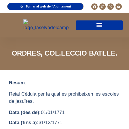
Tornar al web de l'Ajuntament
Arxiu de la Comuna del Camp
Arxiu Municipal
Arxiu Diocesà
Cercador de documents
Descripció d’una fitxa
Normativa d’ús
ORDRES, COL.LECCIO BATLLE.
Resum:
Reial Cèdula per la qual es prohibeixen les escoles
de jesuïtes.
Data (des de):
01/01/1771
Data (fins a):
31/12/1771