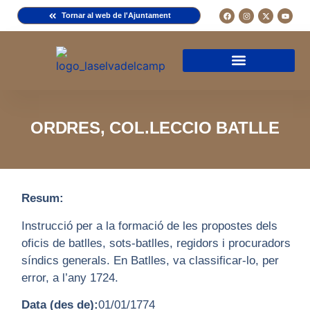
Tornar al web de l'Ajuntament
Arxiu de la Comuna del Camp
Arxiu Municipal
Arxiu Diocesà
Cercador de documents
Descripció d’una fitxa
Normativa d’ús
ORDRES, COL.LECCIO BATLLE
Resum:
Instrucció per a la formació de les propostes dels
oficis de batlles, sots-batlles, regidors i procuradors
síndics generals. En Batlles, va classificar-lo, per
error, a l’any 1724.
Data (des de):
01/01/1774