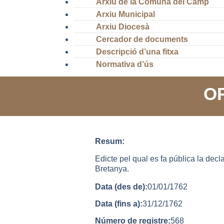
Arxiu de la Comuna del Camp
Arxiu Municipal
Arxiu Diocesà
Cercador de documents
Descripció d’una fitxa
Normativa d’ús
OR
Resum:
Edicte pel qual es fa pública la decl
Bretanya.
Data (des de):
01/01/1762
Data (fins a):
31/12/1762
Número de registre:
568