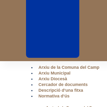
Arxiu de la Comuna del Camp
Arxiu Municipal
Arxiu Diocesà
Cercador de documents
Descripció d’una fitxa
Normativa d’ús