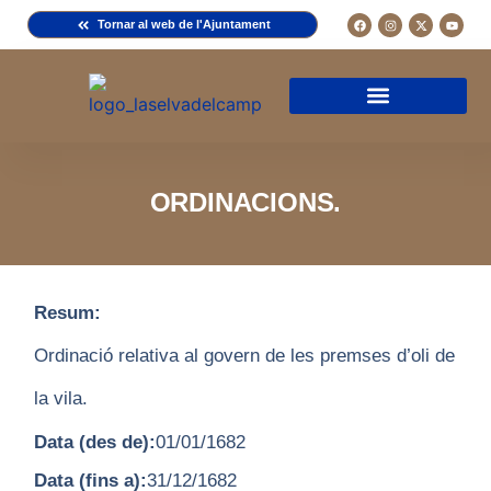
Tornar al web de l'Ajuntament
Arxiu de la Comuna del Camp
Arxiu Municipal
Arxiu Diocesà
Cercador de documents
Descripció d’una fitxa
Normativa d’ús
ORDINACIONS.
Resum:
Ordinació relativa al govern de les premses d’oli de
la vila.
Data (des de):
01/01/1682
Data (fins a):
31/12/1682