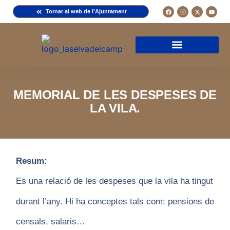
Tornar al web de l'Ajuntament
Arxiu de la Comuna del Camp
Arxiu Municipal
Arxiu Diocesà
Cercador de documents
Descripció d’una fitxa
Normativa d’ús
MEMORIAL DE LES DESPESES DE
LA VILA.
Resum:
Es una relació de les despeses que la vila ha tingut
durant l’any. Hi ha conceptes tals com: pensions de
censals, salaris…