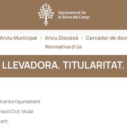
Arxiu Municipal
Arxiu Diocesà
Cercador de do
Normativa d’ús
LLEVADORA. TITULARITAT.
it entre l’ajuntament
ció Civit, titular
cant.