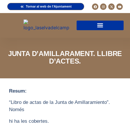
Tornar al web de l'Ajuntament
Arxiu de la Comuna del Camp
Arxiu Municipal
Arxiu Diocesà
Cercador de documents
Descripció d’una fitxa
Normativa d’ús
JUNTA D’AMILLARAMENT. LLIBRE
D’ACTES.
Resum:
“Libro de actas de la Junta de Amillaramiento”.
Només
hi ha les cobertes.