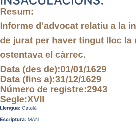
INSACULACIONS.
Resum:
Informe d’advocat relatiu a la i
de jurat per haver tingut lloc l
ostentava el càrrec.
Data (des de):
01/01/1629
Data (fins a):
31/12/1629
Número de registre:
2943
Segle:
XVII
Llengua:
Català
Escriptura:
MAN