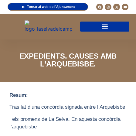
Tornar al web de l'Ajuntament
Arxiu de la Comuna del Camp
Arxiu Municipal
Arxiu Diocesà
Cercador de documents
Descripció d’una fitxa
Normativa d’ús
EXPEDIENTS. CAUSES AMB
L’ARQUEBISBE.
Resum:
Trasllat d’una concòrdia signada entre l’Arquebisbe
i els promens de La Selva. En aquesta concòrdia
l’arquebisbe