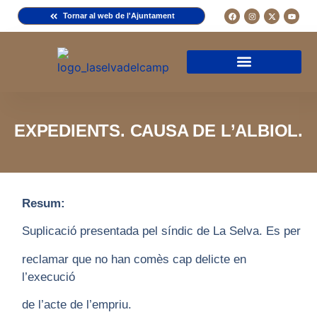
Tornar al web de l'Ajuntament
Arxiu de la Comuna del Camp
Arxiu Municipal
Arxiu Diocesà
Cercador de documents
Descripció d’una fitxa
Normativa d’ús
EXPEDIENTS. CAUSA DE L’ALBIOL.
Resum:
Suplicació presentada pel síndic de La Selva. Es per
reclamar que no han comès cap delicte en
l’execució
de l’acte de l’empriu.