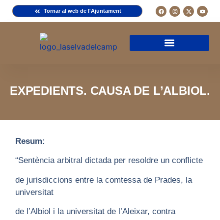
Tornar al web de l'Ajuntament
Arxiu de la Comuna del Camp
Arxiu Municipal
Arxiu Diocesà
Cercador de documents
Descripció d’una fitxa
Normativa d’ús
EXPEDIENTS. CAUSA DE L’ALBIOL.
Resum:
“Sentència arbitral dictada per resoldre un conflicte
de jurisdiccions entre la comtessa de Prades, la
universitat
de l’Albiol i la universitat de l’Aleixar, contra