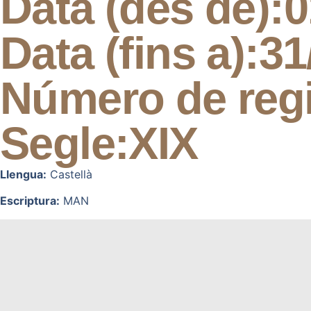
Data (des de):
0
Data (fins a):
31
Número de regi
Segle:
XIX
Llengua:
Castellà
Escriptura:
MAN