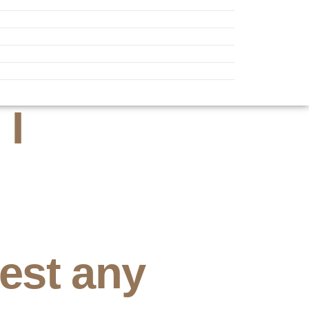
I
est any