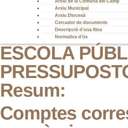
Arxiu de la Comuna del Camp
Arxiu Municipal
Arxiu Diocesà
Cercador de documents
Descripció d’una fitxa
Normativa d’ús
ESCOLA PÚBLI
PRESSUPOST
Resum:
Comptes corre