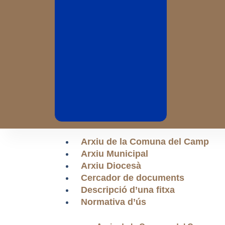
Arxiu de la Comuna del Camp
Arxiu Municipal
Arxiu Diocesà
Cercador de documents
Descripció d’una fitxa
Normativa d’ús