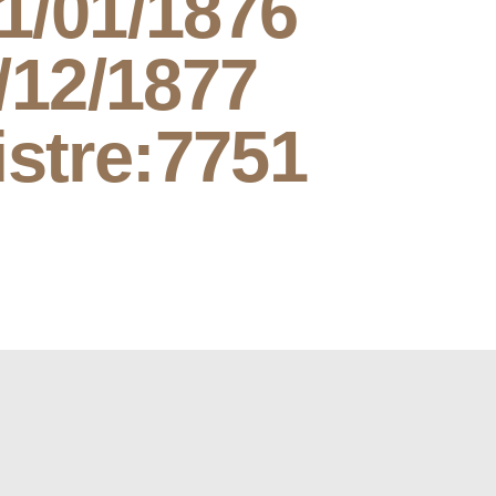
1/01/1876
/12/1877
stre:
7751