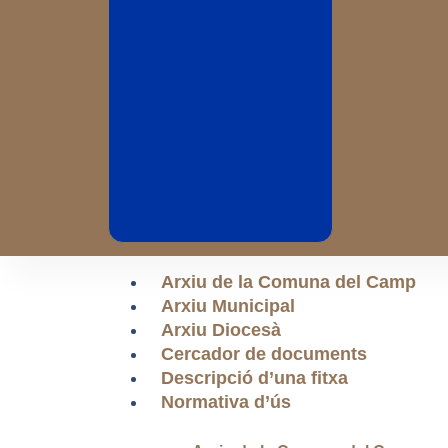
Arxiu de la Comuna del Camp
Arxiu Municipal
Arxiu Diocesà
Cercador de documents
Descripció d’una fitxa
Normativa d’ús