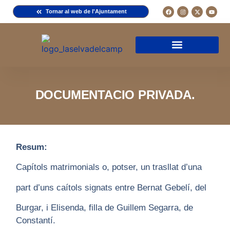
Tornar al web de l'Ajuntament
Arxiu de la Comuna del Camp
Arxiu Municipal
Arxiu Diocesà
Cercador de documents
Descripció d’una fitxa
Normativa d’ús
DOCUMENTACIO PRIVADA.
Resum:
Capítols matrimonials o, potser, un trasllat d’una
part d’uns caítols signats entre Bernat Gebelí, del
Burgar, i Elisenda, filla de Guillem Segarra, de
Constantí.