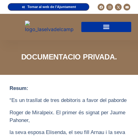
Tornar al web de l'Ajuntament
Arxiu de la Comuna del Camp
Arxiu Municipal
Arxiu Diocesà
Cercador de documents
Descripció d’una fitxa
Normativa d’ús
DOCUMENTACIO PRIVADA.
Resum:
“Es un trasllat de tres debitoris a favor del paborde
Roger de Miralpeix. El primer és signat per Jaume
Pahoner,
la seva esposa Elisenda, el seu fill Arnau i la seva