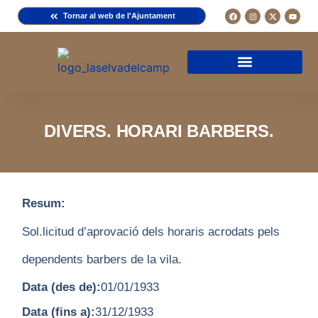
Tornar al web de l'Ajuntament
Arxiu de la Comuna del Camp
Arxiu Municipal
Arxiu Diocesà
Cercador de documents
Descripció d’una fitxa
Normativa d’ús
DIVERS. HORARI BARBERS.
Resum:
Sol.licitud d’aprovació dels horaris acrodats pels
dependents barbers de la vila.
Data (des de):
01/01/1933
Data (fins a):
31/12/1933