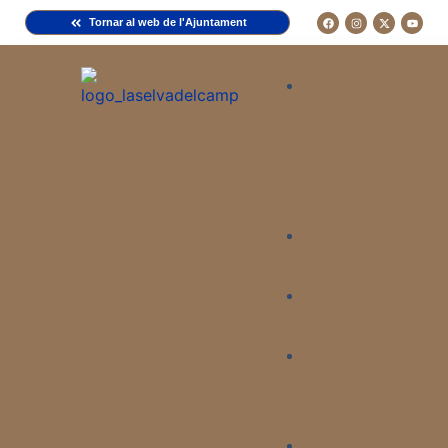
Tornar al web de l'Ajuntament
Arxiu
de la
Comuna
del
Camp
Arxiu
Municipal
Arxiu
Diocesà
Cercador
de
document
Descripci