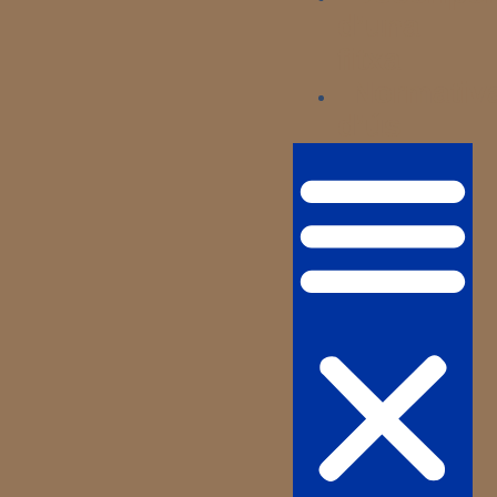
d’una
fitxa
Normativ
d’ús