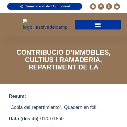
Tornar al web de l'Ajuntament
Arxiu de la Comuna del Camp
Arxiu Municipal
Arxiu Diocesà
Cercador de documents
Descripció d’una fitxa
Normativa d’ús
CONTRIBUCIO D’IMMOBLES,
CULTIUS I RAMADERIA,
REPARTIMENT DE LA
Resum:
“Copia del repartimiento”. Quadern en foli.
Data (des de):
01/01/1850