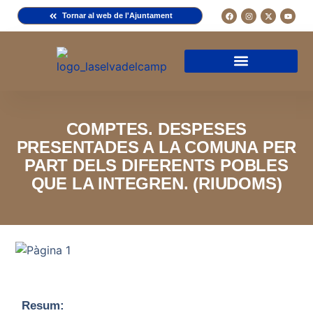
Tornar al web de l'Ajuntament
Arxiu de la Comuna del Camp
Arxiu Municipal
Arxiu Diocesà
Cercador de documents
Descripció d’una fitxa
Normativa d’ús
COMPTES. DESPESES
PRESENTADES A LA COMUNA PER
PART DELS DIFERENTS POBLES
QUE LA INTEGREN. (RIUDOMS)
Resum: