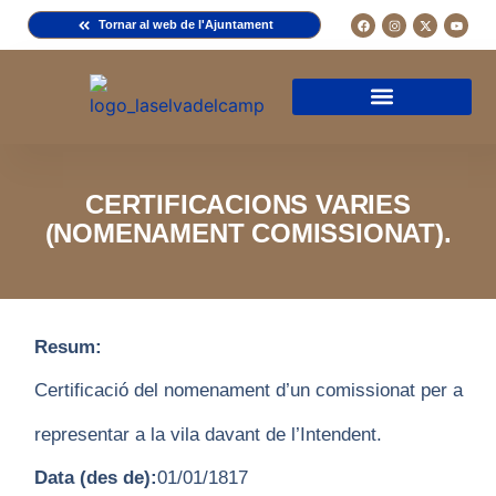
Tornar al web de l'Ajuntament
Arxiu de la Comuna del Camp
Arxiu Municipal
Arxiu Diocesà
Cercador de documents
Descripció d’una fitxa
Normativa d’ús
CERTIFICACIONS VARIES
(NOMENAMENT COMISSIONAT).
Resum:
Certificació del nomenament d’un comissionat per a
representar a la vila davant de l’Intendent.
Data (des de):
01/01/1817