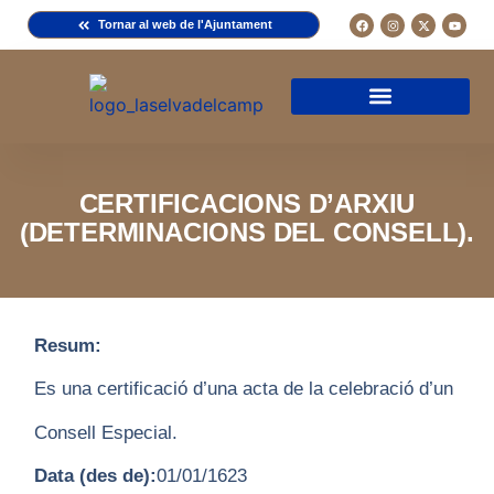
Tornar al web de l'Ajuntament
Arxiu de la Comuna del Camp
Arxiu Municipal
Arxiu Diocesà
Cercador de documents
Descripció d’una fitxa
Normativa d’ús
CERTIFICACIONS D’ARXIU
(DETERMINACIONS DEL CONSELL).
Resum:
Es una certificació d’una acta de la celebració d’un
Consell Especial.
Data (des de):
01/01/1623