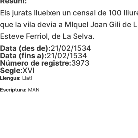
Resum:
Els jurats llueixen un censal de 100 lliu
que la vila devia a MIquel Joan Gili de L
Esteve Ferriol, de La Selva.
Data (des de):
21/02/1534
Data (fins a):
21/02/1534
Número de registre:
3973
Segle:
XVI
Llengua:
Llatí
Escriptura:
MAN