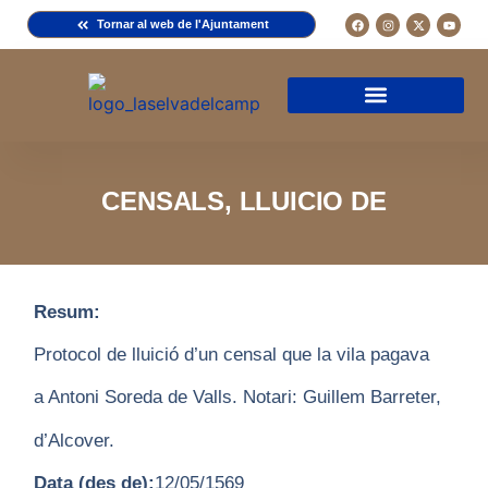
Tornar al web de l'Ajuntament
Arxiu de la Comuna del Camp
Arxiu Municipal
Arxiu Diocesà
Cercador de documents
Descripció d’una fitxa
Normativa d’ús
CENSALS, LLUICIO DE
Resum:
Protocol de lluició d’un censal que la vila pagava
a Antoni Soreda de Valls. Notari: Guillem Barreter,
d’Alcover.
Data (des de):
12/05/1569