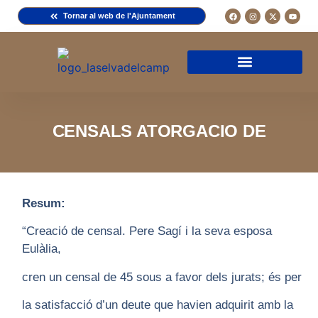
Tornar al web de l'Ajuntament
Arxiu de la Comuna del Camp
Arxiu Municipal
Arxiu Diocesà
Cercador de documents
Descripció d’una fitxa
Normativa d’ús
CENSALS ATORGACIO DE
Resum:
“Creació de censal. Pere Sagí i la seva esposa
Eulàlia,
cren un censal de 45 sous a favor dels jurats; és per
la satisfacció d’un deute que havien adquirit amb la