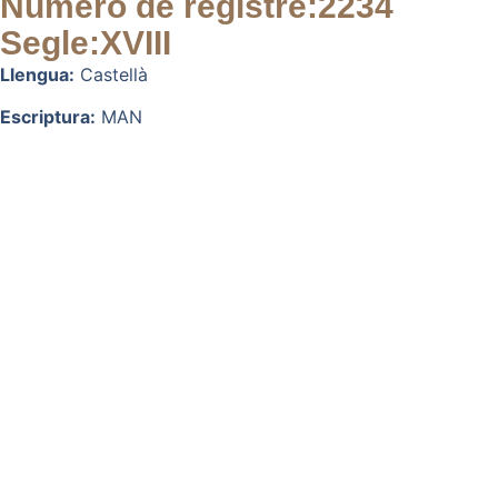
Número de registre:
2234
Segle:
XVIII
Llengua:
Castellà
Escriptura:
MAN