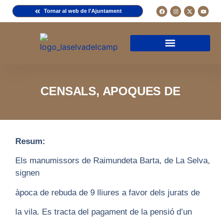
Tornar al web de l'Ajuntament
Arxiu de la Comuna del Camp
Arxiu Municipal
Arxiu Diocesà
Cercador de documents
Descripció d’una fitxa
Normativa d’ús
CENSALS, APOQUES DE
Resum:
Els manumissors de Raimundeta Barta, de La Selva,
signen
àpoca de rebuda de 9 lliures a favor dels jurats de
la vila. Es tracta del pagament de la pensió d’un