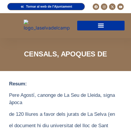
Tornar al web de l'Ajuntament
Arxiu de la Comuna del Camp
Arxiu Municipal
Arxiu Diocesà
Cercador de documents
Descripció d’una fitxa
Normativa d’ús
CENSALS, APOQUES DE
Resum:
Pere Agostí, canonge de La Seu de Lleida, signa
àpoca
de 120 lliures a favor dels jurats de La Selva (en
el document hi diu universitat del lloc de Sant