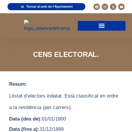
Tornar al web de l'Ajuntament
Arxiu de la Comuna del Camp
Arxiu Municipal
Arxiu Diocesà
Cercador de documents
Descripció d’una fitxa
Normativa d’ús
CENS ELECTORAL.
Resum:
Llistat d’electors indatat. Està classificat en ordre
a la residència (per carrers).
Data (des de):
01/01/1800
Data (fins a):
31/12/1899