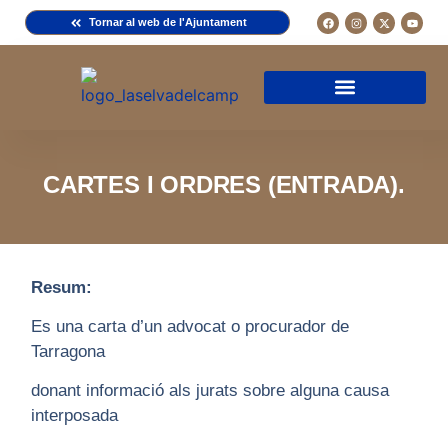
Tornar al web de l'Ajuntament
Arxiu de la Comuna del Camp
Arxiu Municipal
Arxiu Diocesà
Cercador de documents
Descripció d’una fitxa
Normativa d’ús
CARTES I ORDRES (ENTRADA).
Resum:
Es una carta d’un advocat o procurador de
Tarragona
donant informació als jurats sobre alguna causa
interposada