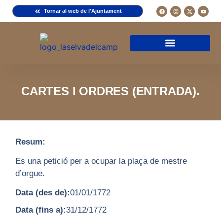
Tornar al web de l'Ajuntament
Arxiu de la Comuna del Camp
Arxiu Municipal
Arxiu Diocesà
Cercador de documents
Descripció d’una fitxa
Normativa d’ús
CARTES I ORDRES (ENTRADA).
Resum:
Es una petició per a ocupar la plaça de mestre
d’orgue.
Data (des de):
01/01/1772
Data (fins a):
31/12/1772