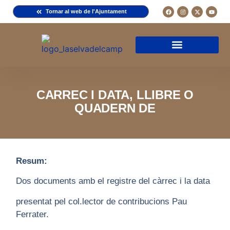
Tornar al web de l'Ajuntament
Arxiu de la Comuna del Camp
Arxiu Municipal
Arxiu Diocesà
Cercador de documents
Descripció d’una fitxa
Normativa d’ús
CARREC I DATA, LLIBRE O
QUADERN DE
Resum:
Dos documents amb el registre del càrrec i la data
presentat pel col.lector de contribucions Pau
Ferrater.