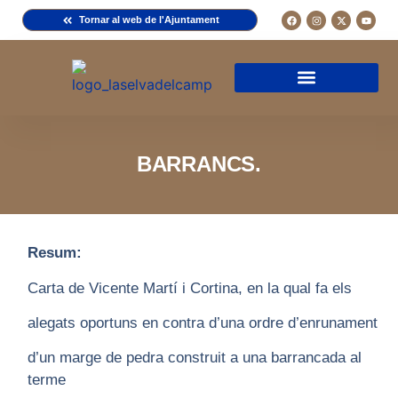
Tornar al web de l'Ajuntament
Arxiu de la Comuna del Camp
Arxiu Municipal
Arxiu Diocesà
Cercador de documents
Descripció d’una fitxa
Normativa d’ús
BARRANCS.
Resum:
Carta de Vicente Martí i Cortina, en la qual fa els
alegats oportuns en contra d’una ordre d’enrunament
d’un marge de pedra construit a una barrancada al
terme