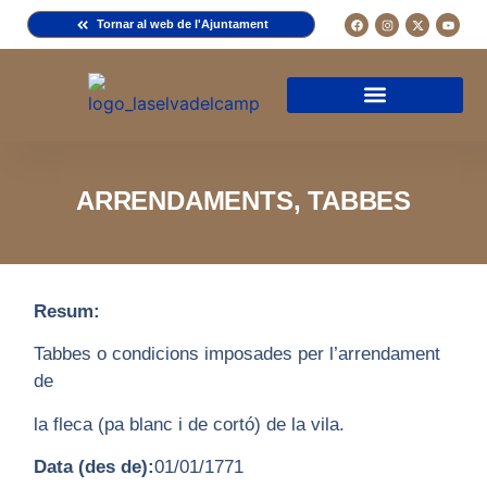
Tornar al web de l'Ajuntament
Arxiu de la Comuna del Camp
Arxiu Municipal
Arxiu Diocesà
Cercador de documents
Descripció d’una fitxa
Normativa d’ús
ARRENDAMENTS, TABBES
Resum:
Tabbes o condicions imposades per l’arrendament
de
la fleca (pa blanc i de cortó) de la vila.
Data (des de):
01/01/1771