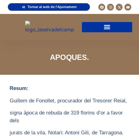
Tornar al web de l'Ajuntament
Arxiu de la Comuna del Camp
Arxiu Municipal
Arxiu Diocesà
Cercador de documents
Descripció d’una fitxa
Normativa d’ús
APOQUES.
Resum:
Guillem de Fonollet, procurador del Tresorer Reial,
signa àpoca de rebuda de 319 florins d’or a favor
dels
jurats de la vila. Notari: Antoni Gili, de Tarragona.