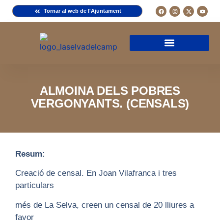
Tornar al web de l'Ajuntament
Arxiu de la Comuna del Camp
Arxiu Municipal
Arxiu Diocesà
Cercador de documents
Descripció d’una fitxa
Normativa d’ús
ALMOINA DELS POBRES
VERGONYANTS. (CENSALS)
Resum:
Creació de censal. En Joan Vilafranca i tres
particulars
més de La Selva, creen un censal de 20 lliures a
favor