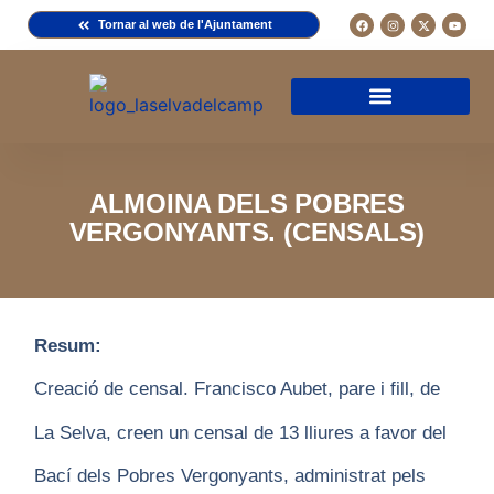
Tornar al web de l'Ajuntament
Arxiu de la Comuna del Camp
Arxiu Municipal
Arxiu Diocesà
Cercador de documents
Descripció d’una fitxa
Normativa d’ús
ALMOINA DELS POBRES
VERGONYANTS. (CENSALS)
Resum:
Creació de censal. Francisco Aubet, pare i fill, de
La Selva, creen un censal de 13 lliures a favor del
Bací dels Pobres Vergonyants, administrat pels