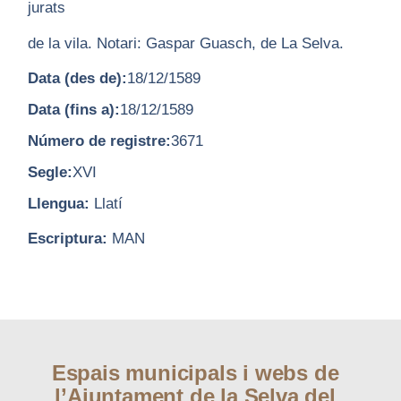
jurats
de la vila. Notari: Gaspar Guasch, de La Selva.
Data (des de):
18/12/1589
Data (fins a):
18/12/1589
Número de registre:
3671
Segle:
XVI
Llengua:
Llatí
Escriptura:
MAN
Espais municipals i webs de
l’Ajuntament de la Selva del