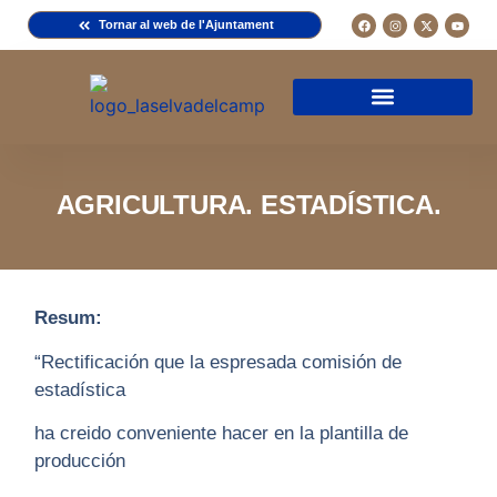
Tornar al web de l'Ajuntament
Arxiu de la Comuna del Camp
Arxiu Municipal
Arxiu Diocesà
Cercador de documents
Descripció d’una fitxa
Normativa d’ús
AGRICULTURA. ESTADÍSTICA.
Resum:
“Rectificación que la espresada comisión de
estadística
ha creido conveniente hacer en la plantilla de
producción