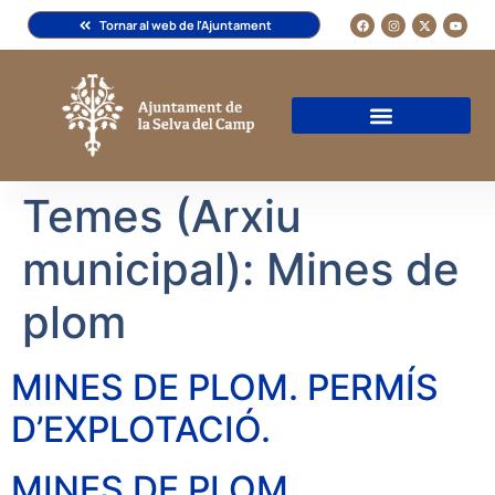
Tornar al web de l'Ajuntament
Arxiu de la Comuna del Camp
Arxiu Municipal
Arxiu Diocesà
Cercador de documents
Descripció d’una fitxa
Normativa d’ús
Temes (Arxiu
municipal):
Mines de
plom
MINES DE PLOM. PERMÍS
D’EXPLOTACIÓ.
MINES DE PLOM.